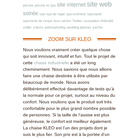
site web
site internet
piscine
piscine et spa
soirée
spa
spa de nage
spa extérieur
spectacle
spectacle de cirque
tissu aérien
Twitter
usurpation d'identité
voilier
voiture
webmarketing
wedding planner
yachts
ZOOM SUR KLEO
Nous voulions vraiment créer quelque chose
qui soit innovant, intuitif et fun. Tout le projet de
cette
chaise industrielle
a été un long
cheminement. Nous savions que nous allions
faire une chaise destinée à être utilisée par
beaucoup de monde. Nous avons
délibérément effectué davantage de tests qu’à
la normale pour ce projet, surtout au niveau du
confort. Nous voulions que le produit soit très
confortable pour le plus grand nombre possible
de personnes. Si la taille de l’assise est plus
généreuse, le confort est meilleur également.
La chaise KLEO est l’un des projets dont je
suis le plus fier. Son prix est à la portée d’un