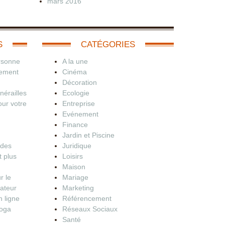
mars 2016
S
CATÉGORIES
rsonne
A la une
nement
Cinéma
Décoration
érailles
Ecologie
our votre
Entreprise
Evénement
Finance
Jardin et Piscine
 des
Juridique
t plus
Loisirs
Maison
r le
Mariage
dateur
Marketing
 ligne
Référencement
yoga
Réseaux Sociaux
Santé