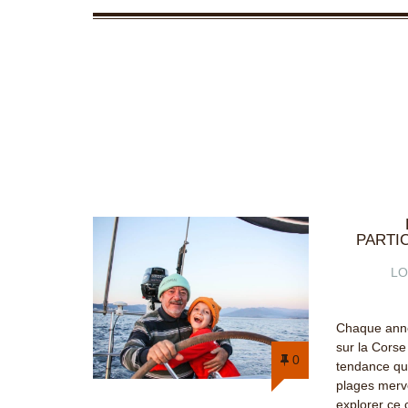
PARTI
LO
Chaque année
sur la Corse
0
tendance qu
plages merve
explorer ce 