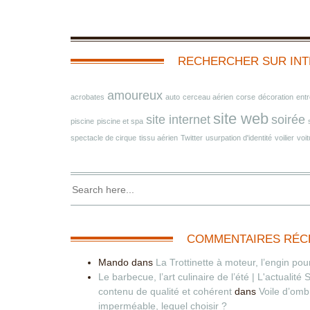
RECHERCHER SUR IN
amoureux
acrobates
auto
cerceau aérien
corse
décoration
entr
site web
site internet
soirée
piscine
piscine et spa
spectacle de cirque
tissu aérien
Twitter
usurpation d'identité
voilier
voit
COMMENTAIRES RÉC
Mando
dans
La Trottinette à moteur, l’engin pour
Le barbecue, l’art culinaire de l’été | L'actualité
contenu de qualité et cohérent
dans
Voile d’om
imperméable, lequel choisir ?