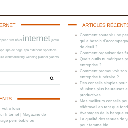
TERNET
ARTICLES RÉCENT
Comment soutenir une pe
internet
eprise
film
hôtel
jardin
qui a besoin d’accompag
de deuil ?
spa
spa de nage
spa extérieur
spectacle
Comment organiser des fun
ure
webmarketing
wedding planner
yachts
Quels outils numériques p
entreprise ?
Comment promouvoir son
entreprise funéraire ?
Des conseils simples pour
réunions plus heureuses e
productives
ENTS
Mes meilleurs conseils pou
télétravail en tant que fon
 votre loisir
Avantages de la banque en
 Sur Internet | Magazine de
La qualité des tenues de 
brage perméable ou
pour femme bio