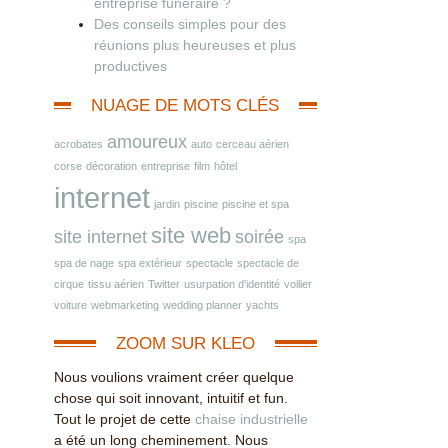
entreprise funéraire ?
Des conseils simples pour des
réunions plus heureuses et plus
productives
NUAGE DE MOTS CLÉS
amoureux
acrobates
auto
cerceau aérien
corse
décoration
entreprise
film
hôtel
internet
jardin
piscine
piscine et spa
site web
site internet
soirée
spa
spa de nage
spa extérieur
spectacle
spectacle de
cirque
tissu aérien
Twitter
usurpation d'identité
voilier
voiture
webmarketing
wedding planner
yachts
ZOOM SUR KLEO
Nous voulions vraiment créer quelque
chose qui soit innovant, intuitif et fun.
Tout le projet de cette
chaise industrielle
a été un long cheminement. Nous