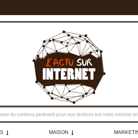
poser du contenu pertinent pour nos lecteurs est notre mission pri
RS
MAISON
MARKETI