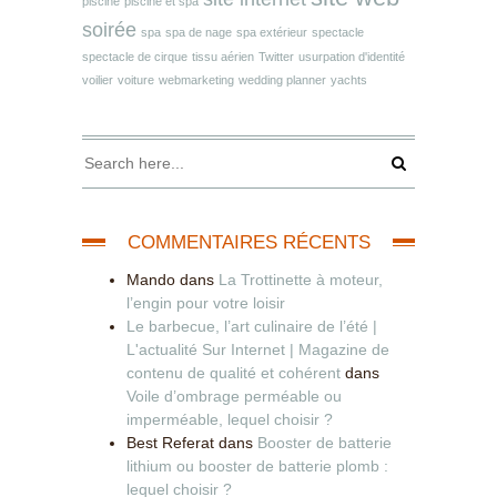
piscine
piscine et spa
soirée
spa
spa de nage
spa extérieur
spectacle
spectacle de cirque
tissu aérien
Twitter
usurpation d'identité
voilier
voiture
webmarketing
wedding planner
yachts
COMMENTAIRES RÉCENTS
Mando
dans
La Trottinette à moteur,
l’engin pour votre loisir
Le barbecue, l’art culinaire de l’été |
L'actualité Sur Internet | Magazine de
contenu de qualité et cohérent
dans
Voile d’ombrage perméable ou
imperméable, lequel choisir ?
Best Referat
dans
Booster de batterie
lithium ou booster de batterie plomb :
lequel choisir ?