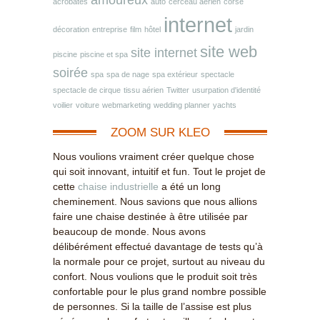
amoureux
acrobates
auto
cerceau aérien
corse
internet
décoration
entreprise
film
hôtel
jardin
site web
site internet
piscine
piscine et spa
soirée
spa
spa de nage
spa extérieur
spectacle
spectacle de cirque
tissu aérien
Twitter
usurpation d'identité
voilier
voiture
webmarketing
wedding planner
yachts
ZOOM SUR KLEO
Nous voulions vraiment créer quelque chose
qui soit innovant, intuitif et fun. Tout le projet de
cette
chaise industrielle
a été un long
cheminement. Nous savions que nous allions
faire une chaise destinée à être utilisée par
beaucoup de monde. Nous avons
délibérément effectué davantage de tests qu’à
la normale pour ce projet, surtout au niveau du
confort. Nous voulions que le produit soit très
confortable pour le plus grand nombre possible
de personnes. Si la taille de l’assise est plus