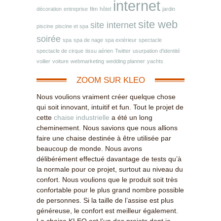
internet
décoration
entreprise
film
hôtel
jardin
site web
site internet
piscine
piscine et spa
soirée
spa
spa de nage
spa extérieur
spectacle
spectacle de cirque
tissu aérien
Twitter
usurpation d'identité
voilier
voiture
webmarketing
wedding planner
yachts
ZOOM SUR KLEO
Nous voulions vraiment créer quelque chose
qui soit innovant, intuitif et fun. Tout le projet de
cette
chaise industrielle
a été un long
cheminement. Nous savions que nous allions
faire une chaise destinée à être utilisée par
beaucoup de monde. Nous avons
délibérément effectué davantage de tests qu’à
la normale pour ce projet, surtout au niveau du
confort. Nous voulions que le produit soit très
confortable pour le plus grand nombre possible
de personnes. Si la taille de l’assise est plus
généreuse, le confort est meilleur également.