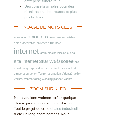
entreprise funéraire ?
Des conseils simples pour des
réunions plus heureuses et plus
productives
NUAGE DE MOTS CLÉS
amoureux
acrobates
auto
cerceau aérien
corse
décoration
entreprise
film
hôtel
internet
jardin
piscine
piscine et spa
site web
site internet
soirée
spa
spa de nage
spa extérieur
spectacle
spectacle de
cirque
tissu aérien
Twitter
usurpation d'identité
voilier
voiture
webmarketing
wedding planner
yachts
ZOOM SUR KLEO
Nous voulions vraiment créer quelque
chose qui soit innovant, intuitif et fun.
Tout le projet de cette
chaise industrielle
a été un long cheminement. Nous