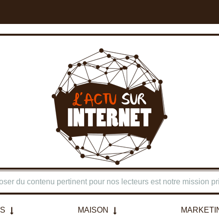
poser du contenu pertinent pour nos lecteurs est notre mission pri
RS
MAISON
MARKETI