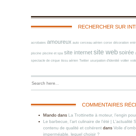
RECHERCHER SUR IN
amoureux
acrobates
auto
cerceau aérien
corse
décoration
entr
site web
site internet
soirée
piscine
piscine et spa
spectacle de cirque
tissu aérien
Twitter
usurpation d'identité
voilier
voit
COMMENTAIRES RÉC
Mando
dans
La Trottinette à moteur, l’engin pour
Le barbecue, l’art culinaire de l’été | L'actualité
contenu de qualité et cohérent
dans
Voile d’om
imperméable, lequel choisir ?