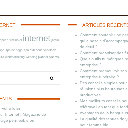
TERNET
ARTICLES RÉCENT
Comment soutenir une pe
internet
eprise
film
hôtel
jardin
qui a besoin d’accompag
de deuil ?
spa
spa de nage
spa extérieur
spectacle
Comment organiser des fun
ure
webmarketing
wedding planner
yachts
Quels outils numériques p
entreprise ?
Comment promouvoir son
entreprise funéraire ?
Des conseils simples pour
réunions plus heureuses e
productives
ENTS
Mes meilleurs conseils pou
télétravail en tant que fon
 votre loisir
Avantages de la banque en
 Sur Internet | Magazine de
La qualité des tenues de 
brage perméable ou
pour femme bio