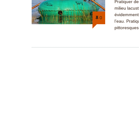
Pratiquer de
milieu lacust
évidemment l
0
l’eau. Prati
pittoresques