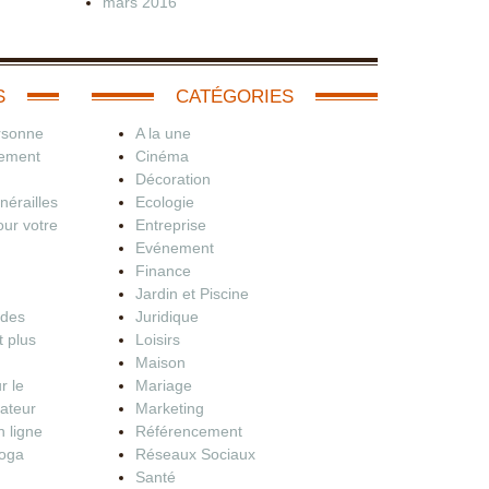
mars 2016
S
CATÉGORIES
rsonne
A la une
nement
Cinéma
Décoration
érailles
Ecologie
our votre
Entreprise
Evénement
Finance
Jardin et Piscine
 des
Juridique
t plus
Loisirs
Maison
r le
Mariage
dateur
Marketing
 ligne
Référencement
yoga
Réseaux Sociaux
Santé