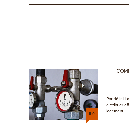
COMM
Par définiti
distribuer e
logement.
0