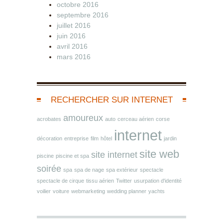
octobre 2016
septembre 2016
juillet 2016
juin 2016
avril 2016
mars 2016
RECHERCHER SUR INTERNET
amoureux
acrobates
auto
cerceau aérien
corse
internet
décoration
entreprise
film
hôtel
jardin
site web
site internet
piscine
piscine et spa
soirée
spa
spa de nage
spa extérieur
spectacle
spectacle de cirque
tissu aérien
Twitter
usurpation d'identité
voilier
voiture
webmarketing
wedding planner
yachts