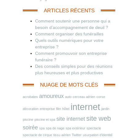
ARTICLES RÉCENTS
Comment soutenir une personne qui a
besoin d’accompagnement de deuil ?
Comment organiser des funérailles
Quels outils numériques pour votre
entreprise ?
Comment promouvoir son entreprise
funéraire ?
Des conseils simples pour des réunions
plus heureuses et plus productives
NUAGE DE MOTS CLÉS
amoureux
acrobates
auto
cerceau aérien
corse
internet
décoration
entreprise
film
hôtel
jardin
site web
site internet
piscine
piscine et spa
soirée
spa
spa de nage
spa extérieur
spectacle
spectacle de cirque
tissu aérien
Twitter
usurpation d'identité