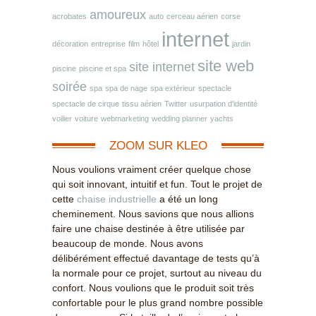
amoureux
acrobates
auto
cerceau aérien
corse
internet
décoration
entreprise
film
hôtel
jardin
site web
site internet
piscine
piscine et spa
soirée
spa
spa de nage
spa extérieur
spectacle
spectacle de cirque
tissu aérien
Twitter
usurpation d'identité
voilier
voiture
webmarketing
wedding planner
yachts
ZOOM SUR KLEO
Nous voulions vraiment créer quelque chose
qui soit innovant, intuitif et fun. Tout le projet de
cette
chaise industrielle
a été un long
cheminement. Nous savions que nous allions
faire une chaise destinée à être utilisée par
beaucoup de monde. Nous avons
délibérément effectué davantage de tests qu’à
la normale pour ce projet, surtout au niveau du
confort. Nous voulions que le produit soit très
confortable pour le plus grand nombre possible