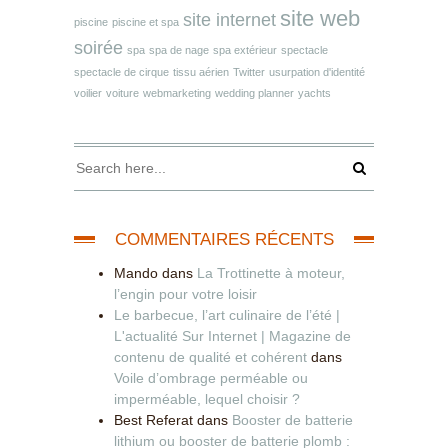
site web
site internet
piscine
piscine et spa
soirée
spa
spa de nage
spa extérieur
spectacle
spectacle de cirque
tissu aérien
Twitter
usurpation d'identité
voilier
voiture
webmarketing
wedding planner
yachts
COMMENTAIRES RÉCENTS
Mando
dans
La Trottinette à moteur,
l’engin pour votre loisir
Le barbecue, l’art culinaire de l’été |
L'actualité Sur Internet | Magazine de
contenu de qualité et cohérent
dans
Voile d’ombrage perméable ou
imperméable, lequel choisir ?
Best Referat
dans
Booster de batterie
lithium ou booster de batterie plomb :